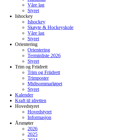
Våre lag
Styret
Ishockey
Ishockey
Skøyte & Hockeyskole
Våre lag
Styret
Orientering
Orientering
Terminliste 2026
Styret
Trim og Friidrett
Trim og Friidrett
Trimposter
Midtsommarløpet
Styret
Kalender
Kraft til idretten
Hovedstyret
Hovedstyret
Informasjon
Årsmøter
2026
2025
2024